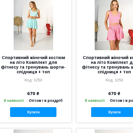
Спортивний жіночий костюм
Спортивний жіночий 
на літо Комплект для
на літо Комплект 
фітнесу та тренувань шорти-
фітнесу та тренувань 
спідниця + топ
спідниця + топ
1253
1253
670 ₴
670 ₴
В наявності
Оптом і в роздріб
В наявності
Оптом і в р
Купити
Купити