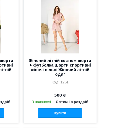
 шорти
Жіночий літній костюм шорти
ртивні
+ футболка Шорти спортивні
літній
жіночі вільні Жіночий літній
одяг
1251
500 ₴
оздріб
В наявності
Оптом і в роздріб
Купити