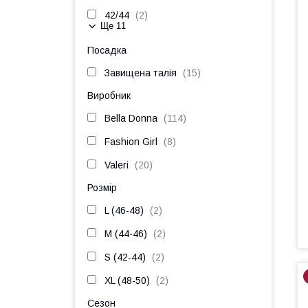
42/44
2
Ще 11
Посадка
Завищена талія
15
Виробник
Bella Donna
114
Fashion Girl
8
Valeri
20
Розмір
L (46-48)
2
M (44-46)
2
S (42-44)
2
XL (48-50)
2
Сезон