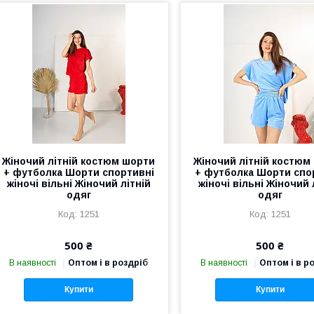
Жіночий літній костюм шорти
Жіночий літній костюм
+ футболка Шорти спортивні
+ футболка Шорти спо
жіночі вільні Жіночий літній
жіночі вільні Жіночий 
одяг
одяг
1251
1251
500 ₴
500 ₴
В наявності
Оптом і в роздріб
В наявності
Оптом і в р
Купити
Купити