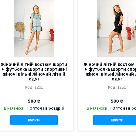
Жіночий літній костюм шорти
Жіночий літній костюм
+ футболка Шорти спортивні
+ футболка Шорти спо
жіночі вільні Жіночий літній
жіночі вільні Жіночий 
одяг
одяг
1251
1251
500 ₴
500 ₴
В наявності
Оптом і в роздріб
В наявності
Оптом і в р
Купити
Купити