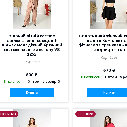
Жіночий літній костюм
Спортивний жіночий 
двійка штани палаццо +
на літо Комплект 
піджак Молодіжний брючний
фітнесу та тренувань 
костюм на літо з котону VS
спідниця + топ
1252
1253
1252
670 ₴
800 ₴
В наявності
Оптом і в р
В наявності
Оптом і в роздріб
Купити
Купити
Новинка
Новинка