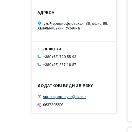
ул. Червонофлотская, 36, офис 96,
Хмельницький, Україна
+380 (63) 720-55-93
+380 (96) 387-18-87
super.sport-style@ukr.net
0637205593