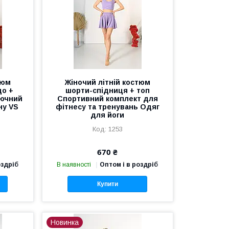
тюм
Жіночий літній костюм
цо +
шорти-спідниця + топ
рючний
Спортивний комплект для
ну VS
фітнесу та тренувань Одяг
для йоги
1253
670 ₴
оздріб
В наявності
Оптом і в роздріб
Купити
Новинка