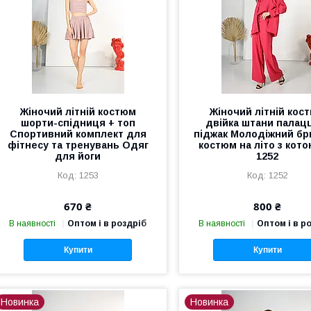
Жіночий літній костюм
Жіночий літній кос
шорти-спідниця + топ
двійка штани палац
Спортивний комплект для
піджак Молодіжний б
фітнесу та тренувань Одяг
костюм на літо з кото
для йоги
1252
1253
1252
670 ₴
800 ₴
В наявності
Оптом і в роздріб
В наявності
Оптом і в р
Купити
Купити
Новинка
Новинка