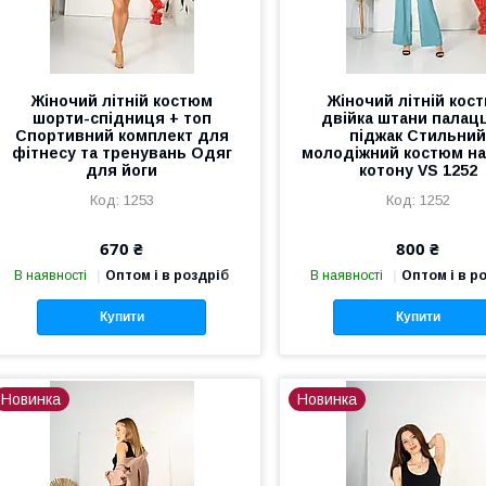
Жіночий літній костюм
Жіночий літній кос
шорти-спідниця + топ
двійка штани палац
Спортивний комплект для
піджак Стильни
фітнесу та тренувань Одяг
молодіжний костюм на 
для йоги
котону VS 1252
1253
1252
670 ₴
800 ₴
В наявності
Оптом і в роздріб
В наявності
Оптом і в р
Купити
Купити
Новинка
Новинка