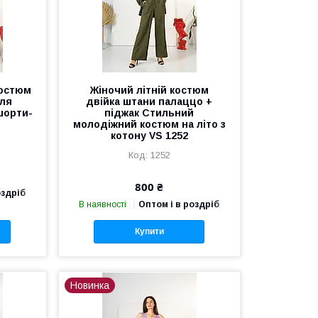
костюм
Жіночий літній костюм
для
двійка штани палаццо +
шорти-
піджак Стильний
молодіжний костюм на літо з
котону VS 1252
1252
800 ₴
оздріб
В наявності
Оптом і в роздріб
Купити
Новинка