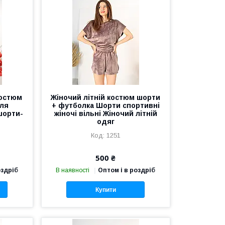
костюм
Жіночий літній костюм шорти
для
+ футболка Шорти спортивні
шорти-
жіночі вільні Жіночий літній
одяг
1251
500 ₴
оздріб
В наявності
Оптом і в роздріб
Купити