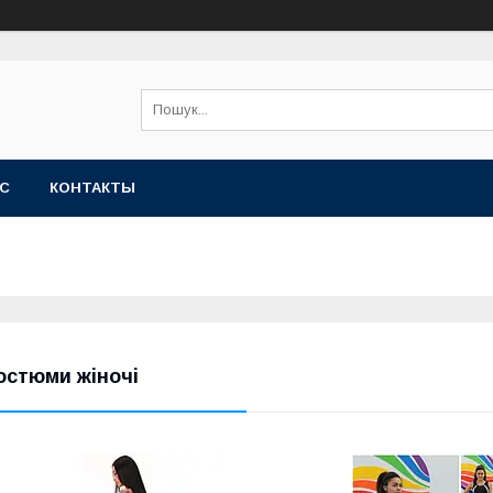
АС
КОНТАКТЫ
остюми жіночі