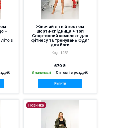
тюм
Жіночий літній костюм
цо +
шорти-спідниця + топ
й
Спортивний комплект для
літо з
фітнесу та тренувань Одяг
для йоги
1253
670 ₴
оздріб
В наявності
Оптом і в роздріб
Купити
Новинка