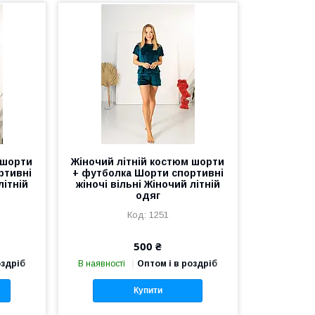
 шорти
Жіночий літній костюм шорти
ртивні
+ футболка Шорти спортивні
літній
жіночі вільні Жіночий літній
одяг
1251
500 ₴
оздріб
В наявності
Оптом і в роздріб
Купити