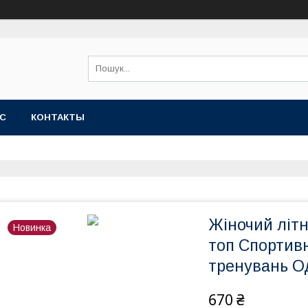
АС
КОНТАКТЫ
Жіночий літн
Новинка
топ Спортив
тренувань О
670 ₴