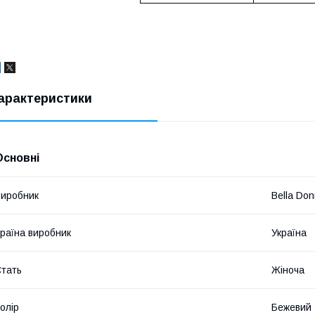
арактеристики
Основні
иробник
Bella Do
раїна виробник
Україна
тать
Жіноча
олір
Бежевий