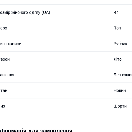
озмір жіночого одягу (UA)
44
ерх
Топ
ип тканини
Рубчик
Сезон
Літо
Капюшон
Без кап
Стан
Новий
Низ
Шорти
нформація для замовлення