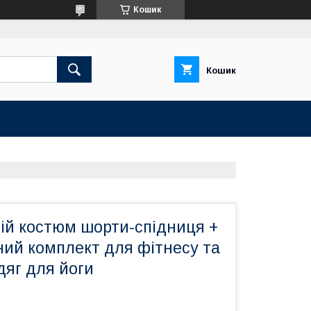
Кошик
Кошик
ій костюм шорти-спідниця +
ний комплект для фітнесу та
дяг для йоги