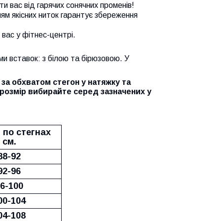
ти вас від гарячих сонячних променів!
ям якісних ниток гарантує збереження
 вас у фітнес-центрі.
и вставок: з білою та бірюзовою. У
 за обхватом стегон у натяжку та
 розмір вибирайте серед зазначених у
 по стегнах
см.
88-92
92-96
6-100
00-104
04-108