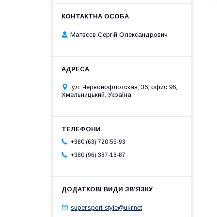
Матвєєв Сергій Олександрович
ул. Червонофлотская, 36, офис 96,
Хмельницький, Україна
+380 (63) 720-55-93
+380 (96) 387-18-87
super.sport-style@ukr.net