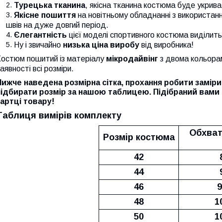
Турецька тканина
, якісна тканина костюма буде укрива
Якісне пошиття
на новітньому обладнанні з використанн
швів на дуже довгий період.
Єлегантність
цієї моделі спортивного костюма виділить
Ну і звичайно
низька ціна виробу
від виробника!
Костюм пошитий із матеріалу
мікродайвінг
з двома кольорам
аявності всі розміри.
Нижче наведена розмірна сітка, прохання робити заміри
підбирати розмір за нашою таблицею.
Підібраний вами
картці товару!
Таблиця вимірів комплекту
Обхват
Розмір костюма
42
44
46
9
48
1
50
1