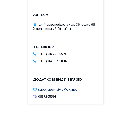
ул. Червонофлотская, 36, офис 96,
Хмельницький, Україна
+380 (63) 720-55-93
+380 (96) 387-18-87
super.sport-style@ukr.net
0637205593