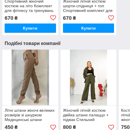
Спортивний жіночий
Жіночий літній костюм
костюм на літо Комплект
шорти-спідниця + топ
для фітнесу та тренувань
Спортивний комплект для
шорти-спідниця + топ
фітнесу та тренувань Одяг
670
670
₴
₴
для йоги
Купити
Купити
Подібні товари компанії
Літні штани жіночі великих
Жіночий літній костюм
Кост
розмірів зі шнурком
двійка штани палаццо +
літн
Медецинські штани
піджак Стильний
жіно
джогери на гумці бежеві
молодіжний костюм на
шорт
450
800
750
₴
₴
літо з котону VS 1252
літо