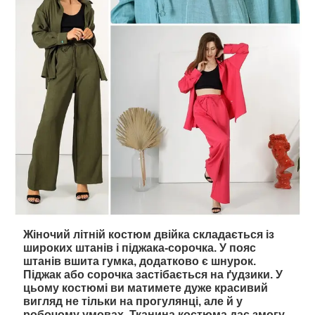
Жіночий літній костюм двійка складається із
широких штанів і піджака-сорочка. У пояс
штанів вшита гумка, додатково є шнурок.
Піджак або сорочка застібається на ґудзики. У
цьому костюмі ви матимете дуже красивий
вигляд не тільки на прогулянці, але й у
робочому умовах. Тканина костюма дає змогу