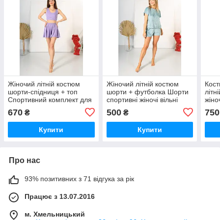
Жіночий літній костюм
Жіночий літній костюм
Кост
шорти-спідниця + топ
шорти + футболка Шорти
літн
Спортивний комплект для
спортивні жіночі вільні
жіно
фітнесу та тренувань Одяг
Жіночий літній одяг
шорт
670
500
750
₴
₴
для йоги
літо
Купити
Купити
Про нас
93% позитивних з 71 відгука за рік
Працює з 13.07.2016
м. Хмельницький