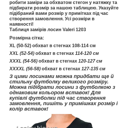
робити заміри за обхватом стегон у натяжку та
підбирати розмір за нашою таблицею. Указуйте
підібраний вами розмір у примітках під час
створення замовлення. Усі розміри в
наявності!
Таблиця замірів лосин Valeri 1203
Розмірна сітка:
XL (50-52) обхват в стегнах 108-114 см
ХXL (52-54)
обхват в стегнах
114-120 см
ХХXL (54-56)
обхват в стегнах
120-127 см
ХХХXL (56-58)
обхват в стегнах
127-135 см
З цими лосинами можна придбати ще й
стильну футболку великого розміру.
Можна підібрати лосини з футболкою з
однаковим кольором вставок! Для
купівлі футболки під час створення
замовлення, пишіть у примішках розмір і
колір вставок!