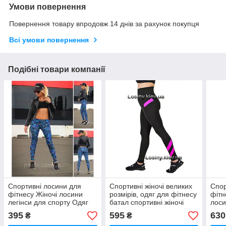
Умови повернення
Повернення товару впродовж 14 днів за рахунок покупця
Всі умови повернення
Подібні товари компанії
Спортивні лосини для
Спортивні жіночі великих
Спор
фітнесу Жіночі лосини
розмірів, одяг для фітнесу
фітн
легінси для спорту Одяг
батал спортивні жіночі
лоси
для йоги
Valeri 1203 з рожевим
поса
395
595
630
₴
₴
Vale