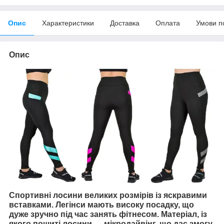
Опис
Характеристики
Доставка
Оплата
Умови п
Опис
Спортивні лосини великих розмірів із яскравими
вставками. Легінси мають високу посадку, що
дуже зручно під час занять фітнесом. Матеріал, із
якого пошиті лосини — мікродайвінг, що дає змогу