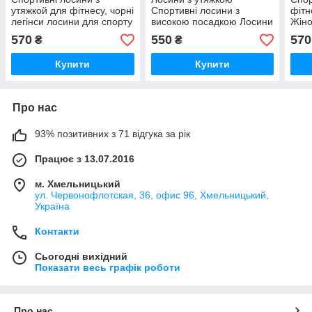
утяжкой для фітнесу, чорні
Спортивні лосини з
фітн
легінси лосини для спорту
високою посадкою Лосини
Жіно
з високою посадкою Valeri
для фітнесу із широким
висо
570
550
570
₴
₴
1217 З
поясом
для 
Купити
Купити
Про нас
93% позитивних з 71 відгука за рік
Працює з 13.07.2016
м. Хмельницький
ул. Червонофлотская, 36, офис 96, Хмельницький,
Україна
Контакти
Сьогодні вихідний
Показати весь графік роботи
Про нас