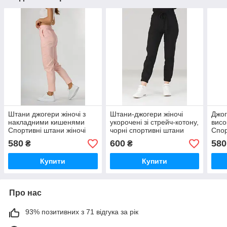
Штани джогери жіночі з
Штани-джогери жіночі
Джог
накладними кишенями
укорочені зі стрейч-котону,
висо
Спортивні штани жіночі
чорні спортивні штани
Спор
джогери зі стрейч-котону
жіночі на манжетах VS
джог
580
600
580
₴
₴
VS 1190
1105
VS 1
Купити
Купити
Про нас
93% позитивних з 71 відгука за рік