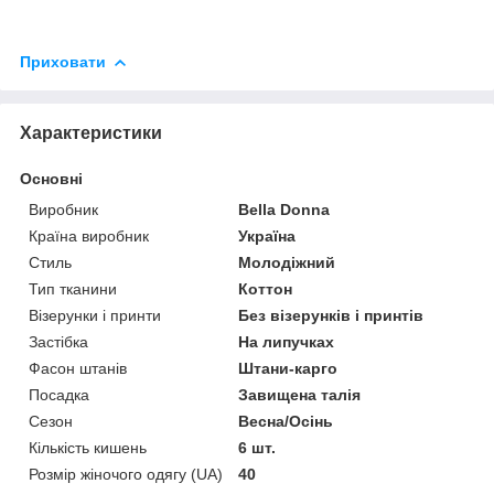
Приховати
Характеристики
Основні
Виробник
Bella Donna
Країна виробник
Україна
Стиль
Молодіжний
Тип тканини
Коттон
Візерунки і принти
Без візерунків і принтів
Застібка
На липучках
Фасон штанів
Штани-карго
Посадка
Завищена талія
Сезон
Весна/Осінь
Кількість кишень
6 шт.
Розмір жіночого одягу (UA)
40