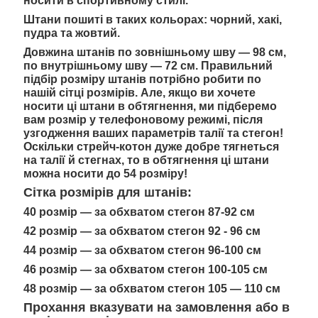
носити в спортивному стилі.
Штани пошиті в таких кольорах: чорний, хакі,
пудра та жовтий.
Довжина штанів по зовнішньому шву — 98 см,
по внутрішньому шву — 72 см. Правильний
підбір розміру штанів потрібно робити по
нашій сітці розмірів. Але, якщо ви хочете
носити ці штани в обтягнення, ми підберемо
вам розмір у телефоновому режимі, після
узгодження ваших параметрів талії та стегон!
Оскільки стрейч-котон дуже добре тягнеться
на талії й стегнах, то в обтягнення ці штани
можна носити до 54 розміру!
Сітка розмірів для штанів:
40 розмір — за обхватом стегон 87-92 см
42 розмір — за обхватом стегон 92 - 96 см
44 розмір — за обхватом стегон 96-100 см
46 розмір — за обхватом стегон 100-105 см
48 розмір — за обхватом стегон 105 — 110 см
Прохання вказувати на замовлення або в