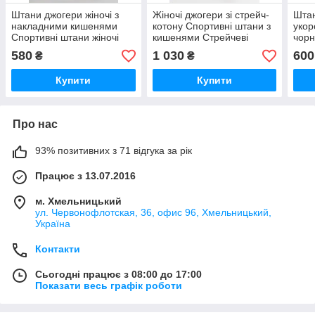
Штани джогери жіночі з
Жіночі джогери зі стрейч-
Штан
накладними кишенями
котону Спортивні штани з
укор
Спортивні штани жіночі
кишенями Стрейчеві
чорн
джогери зі стрейч-котону
жіночі штани карго чорні
жіно
580
1 030
600
₴
₴
VS 1190
VS 1130
110
Купити
Купити
Про нас
93% позитивних з 71 відгука за рік
Працює з 13.07.2016
м. Хмельницький
ул. Червонофлотская, 36, офис 96, Хмельницький,
Україна
Контакти
Сьогодні працює з 08:00 до 17:00
Показати весь графік роботи