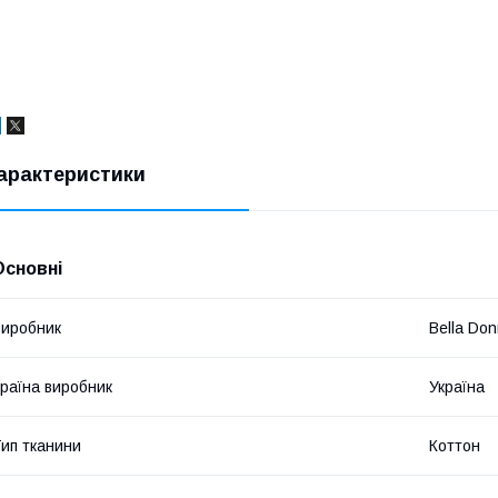
арактеристики
Основні
иробник
Bella Do
раїна виробник
Україна
ип тканини
Коттон