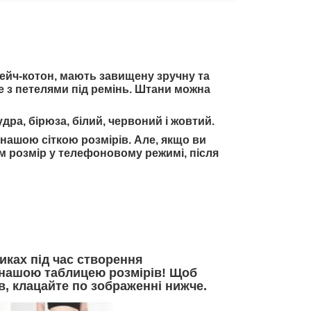
рейч-котон, мають завищену зручну та
е з петелями під ремінь. Штани можна
дра, бірюза, білий, червоний і жовтий.
 нашою сіткою розмірів. Але, якщо ви
ам розмір у телефоновому режимі, після
иках під час створення
а нашою таблицею розмірів! Щоб
в, клацайте по зображенні нижче.