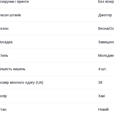
ізерунки і принти
Без візер
асон штанів
Джоггер
Сезон
Весна/Ос
Посадка
Завищена
тиль
Молодіж
ількість кишень
4 шт.
озмір жіночого одягу (UA)
38
олір
Хакі
Стан
Новий