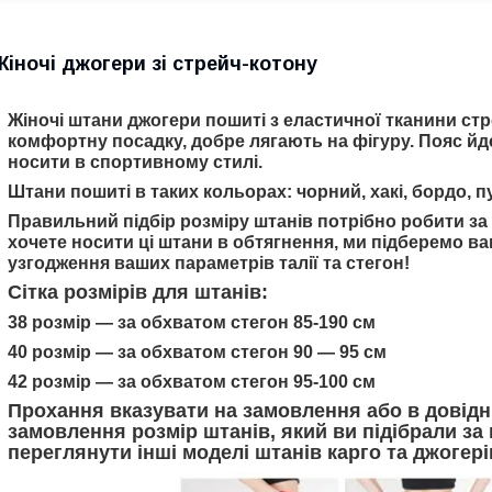
Жіночі джогери зі стрейч-котону
Жіночі штани джогери пошиті з еластичної тканини ст
комфортну посадку, добре лягають на фігуру. Пояс йд
носити в спортивному стилі.
Штани пошиті в таких кольорах: чорний, хакі, бордо, пу
Правильний підбір розміру штанів потрібно робити за
хочете носити ці штани в обтягнення, ми підберемо в
узгодження ваших параметрів талії та стегон!
Сітка розмірів для штанів:
38 розмір — за обхватом стегон 85-190 см
40 розмір — за обхватом стегон 90 — 95 см
42 розмір — за обхватом стегон 95-100 см
Прохання вказувати на замовлення або в довідн
замовлення розмір штанів, який ви підібрали з
переглянути інші моделі штанів карго та джогері