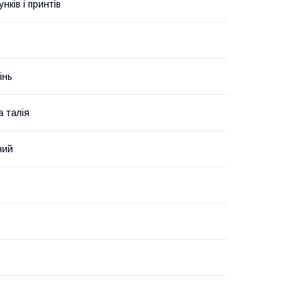
унків і принтів
інь
 талія
ний