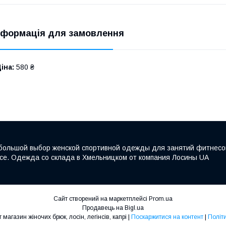
нформація для замовлення
іна:
580 ₴
большой выбор женской спортивной одежды для занятий фитнесом и
исе. Одежда со склада в Хмельницком от компания Лосины UA
Сайт створений на маркетплейсі
Prom.ua
Продавець на Bigl.ua
Лосини UA - інтернет магазин жіночих брюк, лосін, легінсів, капрі |
Поскаржитися на контент
|
Політ