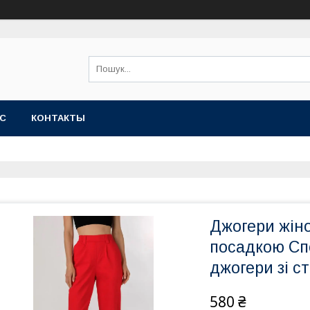
АС
КОНТАКТЫ
Джогери жіно
посадкою Сп
джогери зі с
580 ₴