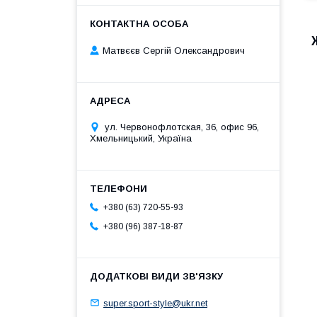
Матвєєв Сергій Олександрович
ул. Червонофлотская, 36, офис 96,
Хмельницький, Україна
+380 (63) 720-55-93
+380 (96) 387-18-87
super.sport-style@ukr.net