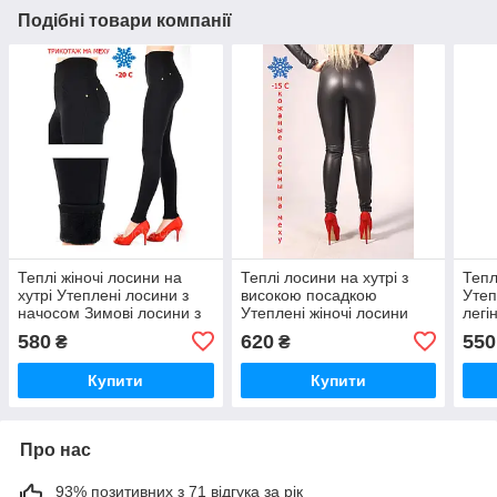
Подібні товари компанії
Теплі жіночі лосини на
Теплі лосини на хутрі з
Тепл
хутрі Утеплені лосини з
високою посадкою
Утеп
начосом Зимові лосини з
Утеплені жіночі лосини
легі
високою посадкою
легінси під шкіру Шкіряні
клас
580
620
550
₴
₴
лосини з начосом
550
Купити
Купити
Про нас
93% позитивних з 71 відгука за рік