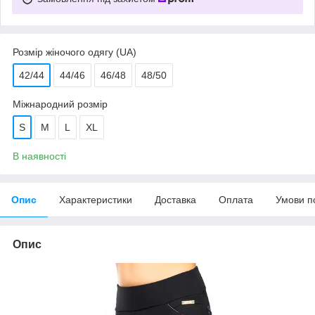
Розмір жіночого одягу (UA)
42/44
44/46
46/48
48/50
Міжнародний розмір
S
M
L
XL
В наявності
Опис
Характеристики
Доставка
Оплата
Умови п
Опис