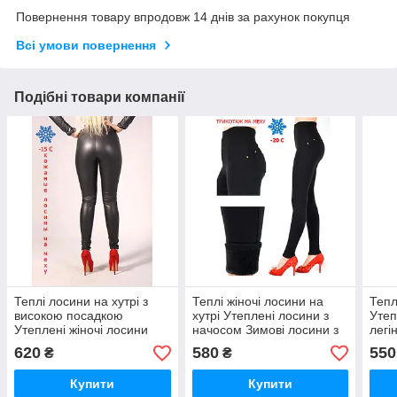
Повернення товару впродовж 14 днів за рахунок покупця
Всі умови повернення
Подібні товари компанії
Теплі лосини на хутрі з
Теплі жіночі лосини на
Тепл
високою посадкою
хутрі Утеплені лосини з
Утеп
Утеплені жіночі лосини
начосом Зимові лосини з
легі
легінси під шкіру Шкіряні
високою посадкою
клас
620
580
550
₴
₴
лосини з начосом
550
Купити
Купити