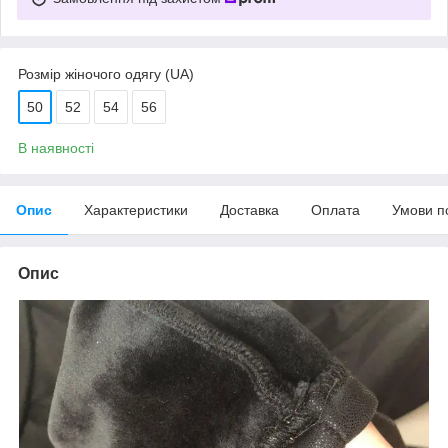
Розмір жіночого одягу (UA)
50
52
54
56
В наявності
Опис
Характеристики
Доставка
Оплата
Умови п
Опис