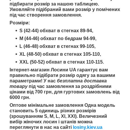
підбирати розмір за нашою таблицею.
Умовляйте підібраний вами розмір у помічених
під час створення замовлення.
Розміри:
S (42-44) обхват в стегнах 89-94,
M (44-46) обхват по бедрам 94-99,
L (46-48) обхват в стегнах 99-105,
XL (48-50) обхват в стегнах 105-110,
XXL (50-52) обхват в стегнах 110-115.
Інтернет-магазин Лосини UA гарантує вам
правильно підібрати розмір одягу за вашими
параметрами! У нас
безплатна доставка
товару
під час замовлення за роздрібними
цінами від 700 грн, для гуртових замовлень від
6000 грн.
Оптове мінімальне замовлення
Одна модель
становить 5 одиниць різних розмірів
(зрошуванням S, M, L, Xl, XXl). Величезний
вибір жіночих лосин і штанів можна
переглянути в нас на сайті
losiny.kiev.ua