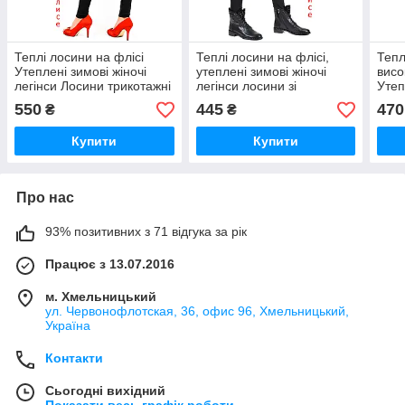
Теплі лосини на флісі
Теплі лосини на флісі,
Тепл
Утеплені зимові жіночі
утеплені зимові жіночі
висо
легінси Лосини трикотажні
легінси лосини зі
Утеп
класикові з начосом Valeri
шкіряними вставками
легі
550
445
470
₴
₴
5501
Valeri 5546
OSM
Купити
Купити
Про нас
93% позитивних з 71 відгука за рік
Працює з 13.07.2016
м. Хмельницький
ул. Червонофлотская, 36, офис 96, Хмельницький,
Україна
Контакти
Сьогодні вихідний