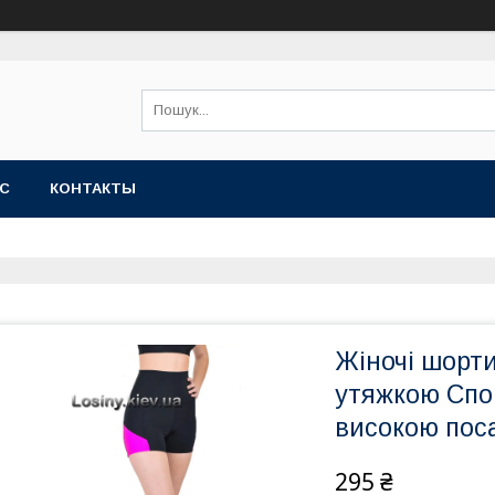
АС
КОНТАКТЫ
Жіночі шорти
утяжкою Спор
високою пос
295 ₴