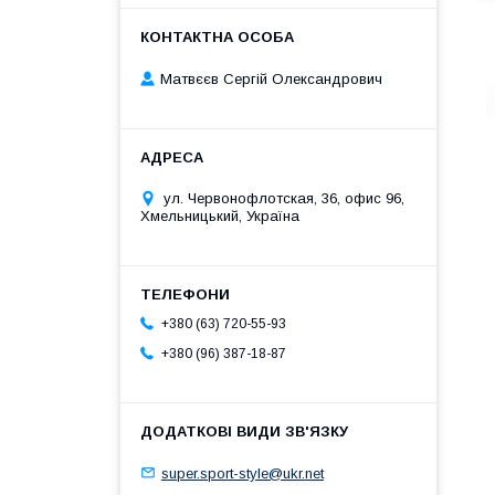
Матвєєв Сергій Олександрович
ул. Червонофлотская, 36, офис 96,
Хмельницький, Україна
+380 (63) 720-55-93
+380 (96) 387-18-87
super.sport-style@ukr.net