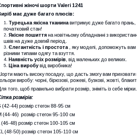
Спортивні жіночі шорти Valeri
1241
Виріб має дуже багато плюсів:
Турецька якісна тканина
витримує дуже багато прань,
початковий стан!
Якісне пошиття
на новітньому обладнанні з використанн
швів на дуже довгий період.
Єлегантність і простота
, яку моделі, допоможуть вам 
різними типами одягу та взуття.
Наявність усіх розмірів
, від маленьких до великих.
Ціна виробу
від виробника!
орти мають високу посадку, що дасть змогу вам приховати ва
ольори виробу: чорні, бірюзові, рожеві, бузкові, жовті, блакит
ля того, щоб правильно вибрати розмір, зніміть із себе мірки
ітка розмірів:
 (42-44) розмір стегон 88-95 см
 (44-46) розмір стегон 95-100 см
 (46-48) розмір стегон 100-105 см
L (48-50) розмір стегон 105-110 см