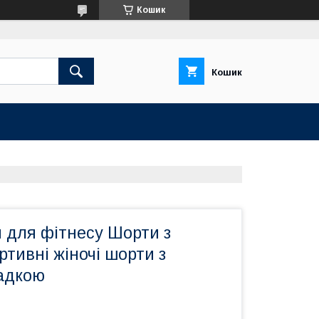
Кошик
Кошик
 для фітнесу Шорти з
тивні жіночі шорти з
адкою