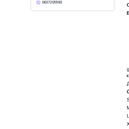
0637205593
Ш
к
Д
С
S
M
L
X