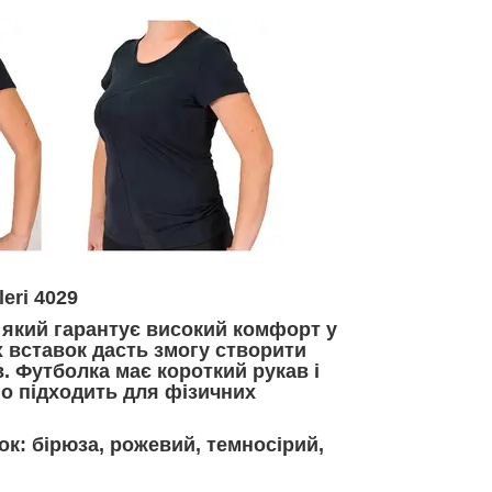
eri 4029
 який гарантує високий комфорт у
х вставок дасть змогу створити
. Футболка має короткий рукав і
но підходить для фізичних
к: бірюза, рожевий, темносірий,