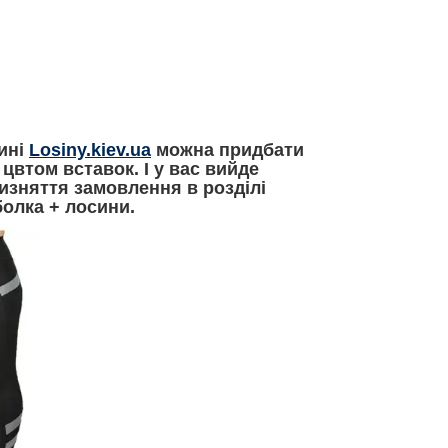
зині
Losiny.kiev.ua
можна придбати
цвтом вставок. І у вас вийде
изняття замовлення в розділі
олка + лосини.