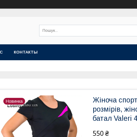
АС
КОНТАКТЫ
Жіноча спор
Новинка
розмірів, жі
батал Valeri
550 ₴