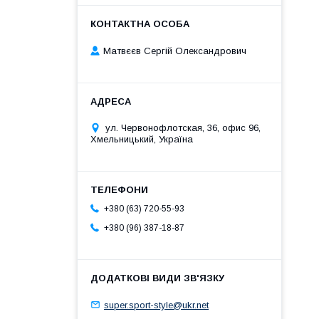
Матвєєв Сергій Олександрович
ул. Червонофлотская, 36, офис 96,
Хмельницький, Україна
+380 (63) 720-55-93
+380 (96) 387-18-87
super.sport-style@ukr.net