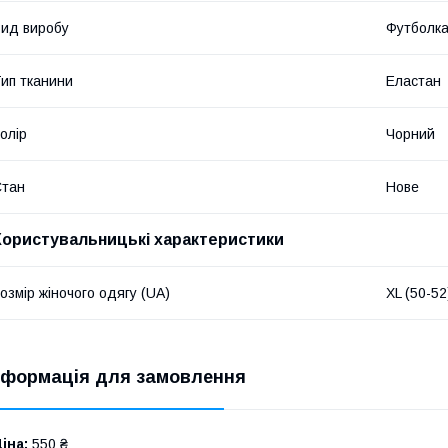
ид виробу
Футболк
ип тканини
Еластан
олір
Чорний
Стан
Нове
Користувальницькі характеристики
озмір жіночого одягу (UA)
XL (50-52
нформація для замовлення
іна:
550 ₴