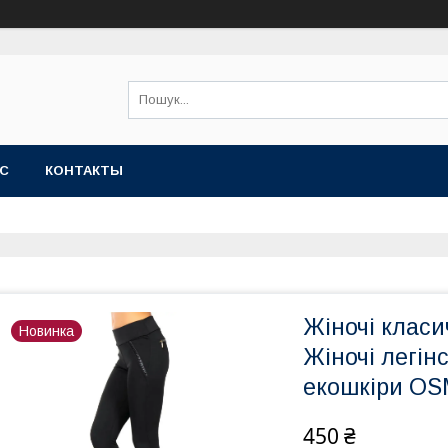
АС
КОНТАКТЫ
Жіночі класи
Новинка
Жіночі легін
екошкіри OS
450 ₴