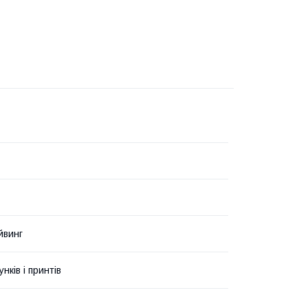
йвинг
унків і принтів