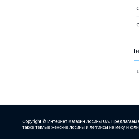
О
О
І
Ц
Copyright © Интернет магазин Лосины UA. Предлагаем 
также теплые женские лосины и леггинсы на меху и фл