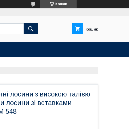
Кошик
Кошик
чні лосини з високою талією
си лосини зі вставками
M 548