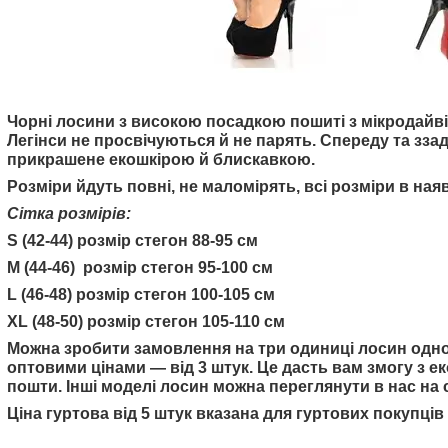
Чорні лосини з високою посадкою пошиті з мікродайві
Легінси не просвічуються й не парять. Спереду та зза
прикрашене екошкірою й блискавкою.
Розміри йдуть повні, не маломірять, всі розміри в наяв
Сітка розмірів:
S (42-44) розмір стегон 88-95 см
M (44-46) розмір стегон 95-100 см
L (46-48) розмір стегон 100-105 см
XL (48-50) розмір стегон 105-110 см
Можна зробити замовлення на три одиниці лосин одно
оптовими цінами — від 3 штук. Це дасть вам змогу з е
пошти. Інші моделі лосин можна переглянути в нас на 
Ціна гуртова від 5 штук вказана для гуртових покупці