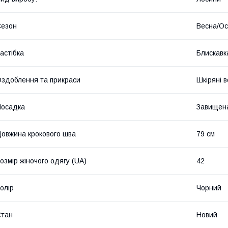
Сезон
Весна/Ос
астібка
Блискавк
здоблення та прикраси
Шкіряні в
Посадка
Завищена
овжина крокового шва
79 см
озмір жіночого одягу (UA)
42
олір
Чорний
Стан
Новий