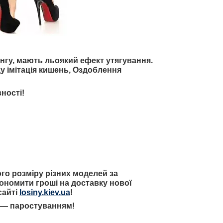
нгу, мають льоякий ефект утягування.
ду імітація кишень, Оздоблення
ності!
го розміру різних моделей за
кономити гроші на доставку нової
сайті
losiny.kiev.ua
!
в — паростуванням!