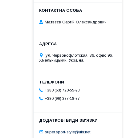
Матвєєв Сергій Олександрович
ул. Червонофлотская, 36, офис 96,
Хмельницький, Україна
+380 (63) 720-55-93
+380 (96) 387-18-87
super.sport-style@ukr.net