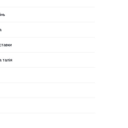
інь
а
ставки
 талія