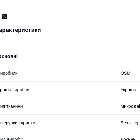
арактеристики
Основні
иробник
OSM
раїна виробник
Україна
ип тканини
Микрода
ізерунки і принти
Без візер
ид виробу:
Лосини