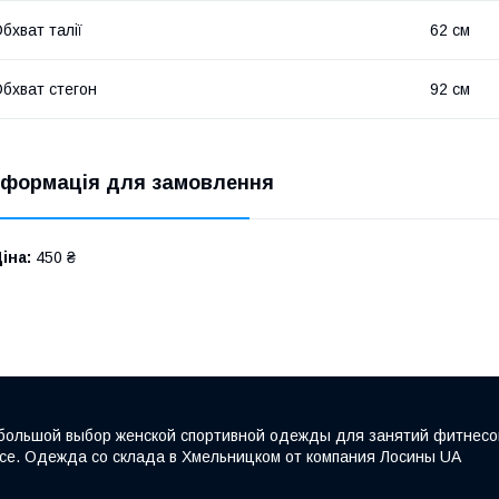
бхват талії
62 см
бхват стегон
92 см
нформація для замовлення
іна:
450 ₴
большой выбор женской спортивной одежды для занятий фитнесом и
исе. Одежда со склада в Хмельницком от компания Лосины UA