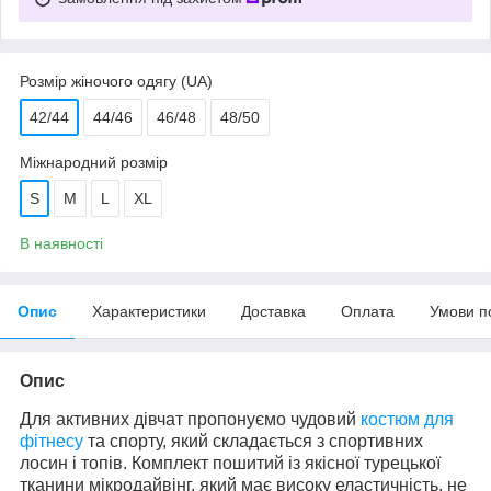
Розмір жіночого одягу (UA)
42/44
44/46
46/48
48/50
Міжнародний розмір
S
M
L
XL
В наявності
Опис
Характеристики
Доставка
Оплата
Умови п
Опис
Для активних дівчат пропонуємо чудовий
костюм для
фітнесу
та спорту, який складається з спортивних
лосин і топів. Комплект пошитий із якісної турецької
тканини мікродайвінг, який має високу еластичність, не