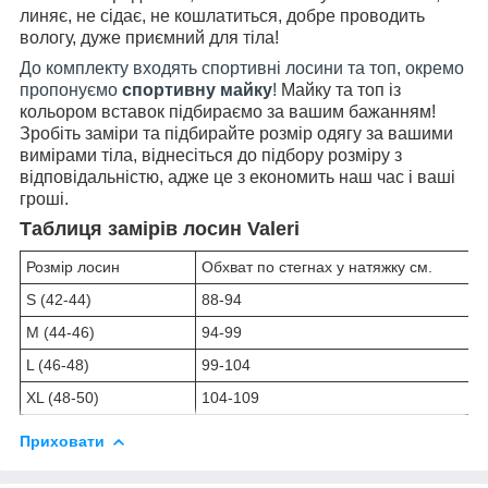
линяє, не сідає, не кошлатиться, добре проводить
вологу, дуже приємний для тіла!
До комплекту входять спортивні лосини та топ, окремо
пропонуємо
спортивну майку
!
Майку та топ із
кольором вставок підбираємо за вашим бажанням!
Зробіть заміри та підбирайте розмір одягу за вашими
вимірами тіла, віднесіться до підбору розміру з
відповідальністю, адже це з економить наш час і ваші
гроші.
Таблиця замірів лосин Valeri
Розмір лосин
Обхват по стегнах у натяжку см.
S (42-44)
88-94
M (44-46)
94-99
L (46-48)
99-104
XL (48-50)
104-109
Приховати