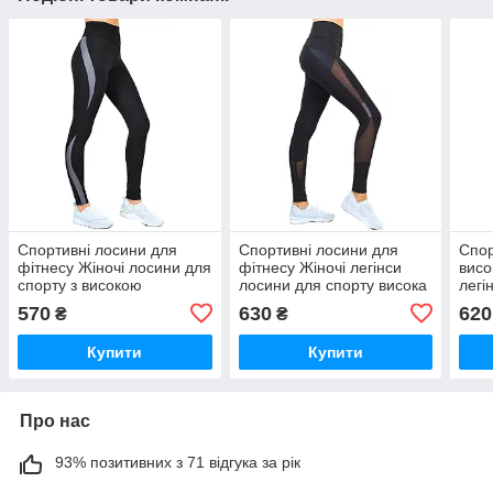
Спортивні лосини для
Спортивні лосини для
Спор
фітнесу Жіночі лосини для
фітнесу Жіночі легінси
висо
спорту з високою
лосини для спорту висока
легі
посадкою Одяг для йоги
посадка Одяг для йоги
фітн
570
630
620
₴
₴
Valeri 1221
Vale
Купити
Купити
Про нас
93% позитивних з 71 відгука за рік